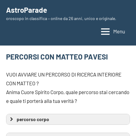
Vai
AstroParade
al
oroscopo in classifica – online da 26 anni, unico e originale.
contenuto
Menu
PERCORSI CON MATTEO PAVESI
VUOI AVVIARE UN PERCORSO DI RICERCA INTERIORE
CON MATTEO ?
Anima Cuore Spirito Corpo, quale percorso stai cercando
e quale ti porterà alla tua verità ?
percorso corpo