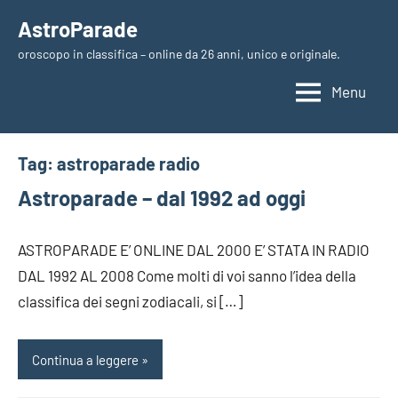
Vai
AstroParade
al
oroscopo in classifica – online da 26 anni, unico e originale.
contenuto
Menu
Tag:
astroparade radio
Astroparade – dal 1992 ad oggi
ASTROPARADE E’ ONLINE DAL 2000 E’ STATA IN RADIO
DAL 1992 AL 2008 Come molti di voi sanno l’idea della
classifica dei segni zodiacali, si […]
Continua a leggere