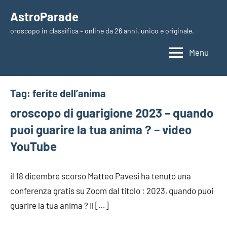
Vai
AstroParade
al
oroscopo in classifica – online da 26 anni, unico e originale.
contenuto
Menu
Tag:
ferite dell’anima
oroscopo di guarigione 2023 – quando
puoi guarire la tua anima ? – video
YouTube
il 18 dicembre scorso Matteo Pavesi ha tenuto una
conferenza gratis su Zoom dal titolo : 2023, quando puoi
guarire la tua anima ? Il […]