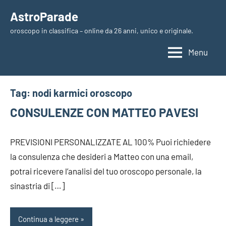
Vai
AstroParade
al
oroscopo in classifica – online da 26 anni, unico e originale.
contenuto
Menu
Tag:
nodi karmici oroscopo
CONSULENZE CON MATTEO PAVESI
PREVISIONI PERSONALIZZATE AL 100% Puoi richiedere
la consulenza che desideri a Matteo con una email,
potrai ricevere l’analisi del tuo oroscopo personale, la
sinastria di […]
Continua a leggere