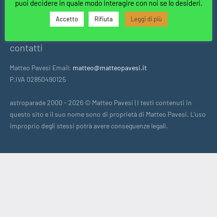
puoi decidere in quale modo interagire con noi se lo desideri.
Accetto
Rifiuta
Leggi di più
consulta la cookie policy alla pagina dedicata
contatti
Matteo Pavesi Email:
matteo@matteopavesi.it
P.IVA 02850490125
astroparade 2000 - 2026 © Matteo Pavesi | I testi contenuti in
questo sito e il suo nome sono di proprietà di Matteo Pavesi. L'uso
improprio degli stessi potrà avere conseguenze legali.