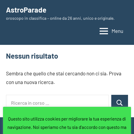
Vai
AstroParade
al
oroscopo in classifica – online da 26 anni, unico e originale.
contenuto
Menu
Nessun risultato
Sembra che quello che stai cercando non ci sia. Prova
con una nuova ricerca.
Ricerca
Cerca
per:
Questo sito utilizza cookies per migliorare la tua esperienza di
I testi di questo sito sono di proprietà di Matteo Pavesi, richiedere
navigazione. Noi speriamo che tu sia d'accordo con questo ma
la conferma via email per l'eventuale utilizzo o la citazione.