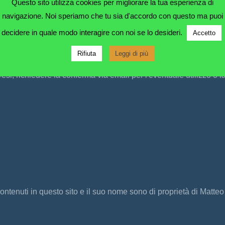
Questo sito utilizza cookies per migliorare la tua esperienza di
navigazione. Noi speriamo che tu sia d'accordo con questo ma puoi
decidere in quale modo interagire con noi se lo desideri.
Accetto
Rifiuta
Leggi di più
vesi, richiedere la conferma via email per l'eventuale utilizzo o l
ontenuti in questo sito e il suo nome sono di proprietà di Matteo