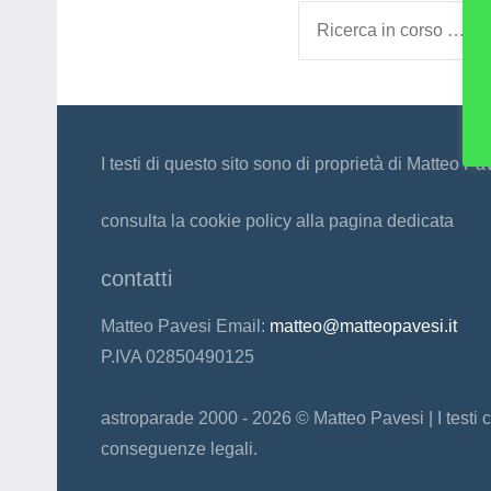
Ricerca
per:
I testi di questo sito sono di proprietà di Matteo Pa
consulta la cookie policy alla pagina dedicata
contatti
Matteo Pavesi Email:
matteo@matteopavesi.it
P.IVA 02850490125
astroparade 2000 - 2026 © Matteo Pavesi | I testi c
conseguenze legali.