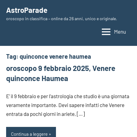
Vai
AstroParade
al
oroscopo in classifica – online da 26 anni, unico e originale.
contenuto
Menu
Tag:
quinconce venere haumea
oroscopo 9 febbraio 2025, Venere
quinconce Haumea
E’ il 9 febbraio e per l’astrologia che studio è una giornata
veramente importante. Devi sapere infatti che Venere
entrata da pochi giorni in ariete, […]
Continua a leggere