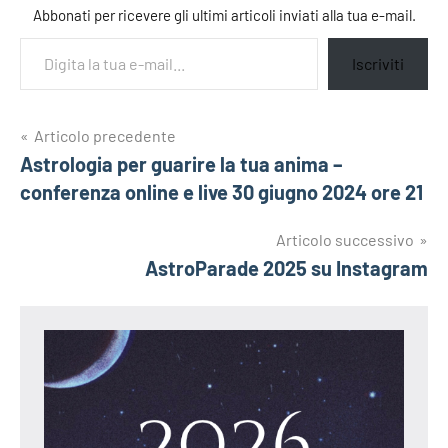
Abbonati per ricevere gli ultimi articoli inviati alla tua e-mail.
Digita la tua e-mail...
Iscriviti
Navigazione
Articolo precedente
Tag
astroparade
Astrologia per guarire la tua anima –
articoli
matteo
conferenza online e live 30 giugno 2024 ore 21
pavesi
oroscopo
Articolo successivo
oroscopo
AstroParade 2025 su Instagram
acquario
oroscopo
acquario
2025
oroscopo
ariete
oroscopo