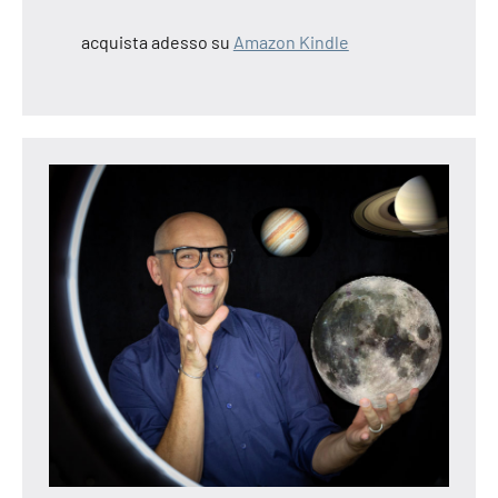
gemelli
2025
acquista adesso su
Amazon Kindle
oroscopo
leone2025
oroscopo
lunare
oroscopo
matteo
pavesi
oroscopo
pesci
2025
oroscopo
sagittario
2025
oroscopo
scorpione
2025