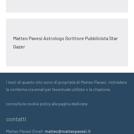
oroscopo
toro
2025
oroscopo
vergine
Matteo Pavesi Astrologo Scrittore Pubblicista Star
2025
Gazer
I testi di questo sito sono di proprietà di Matteo Pavesi, richiedere
la conferma via email per l'eventuale utilizzo o la citazione.
consulta la cookie policy alla pagina dedicata
contatti
Matteo Pavesi Email:
matteo@matteopavesi.it