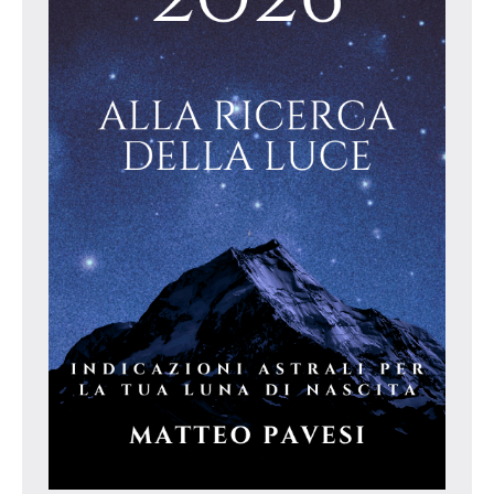
astroparade
oroscopo
astroparade
2025
oroscopo
bilancia
2025
oroscopo
cancro
2025
oroscopo
capricorno
2025
oroscopo
classifica
2025
oroscopo