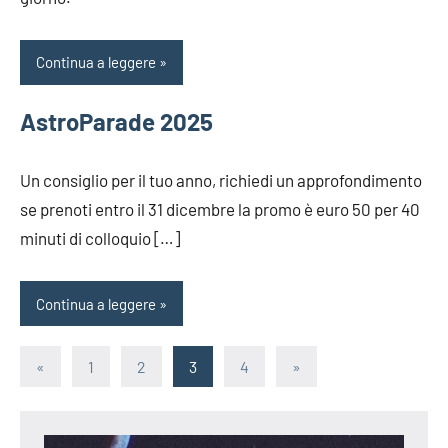
Continua a leggere
AstroParade 2025
Un consiglio per il tuo anno, richiedi un approfondimento
se prenoti entro il 31 dicembre la promo è euro 50 per 40
minuti di colloquio […]
Continua a leggere
Paginazione
Articolo
Articolo
«
1
2
3
4
»
precedente
successivo
degli
articoli