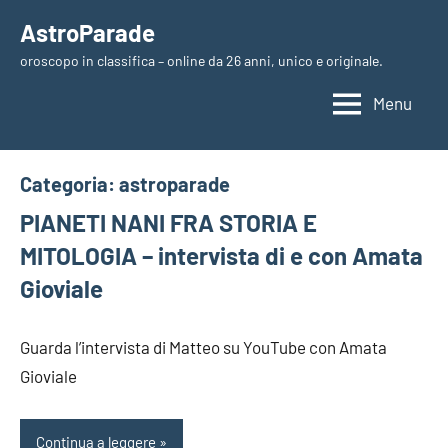
Vai
AstroParade
al
oroscopo in classifica – online da 26 anni, unico e originale.
contenuto
Menu
Categoria:
astroparade
PIANETI NANI FRA STORIA E
MITOLOGIA – intervista di e con Amata
Gioviale
Guarda l’intervista di Matteo su YouTube con Amata
Gioviale
Continua a leggere