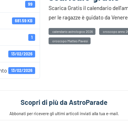
99
Scarica Gratis il calendario dell'
per le ragazze è guidato da Venere
681.59 KB
calendario astrologico 2026
oroscopo anno 2
1
oroscopo Matteo Pavesi
13/02/2026
nto
13/02/2026
Scopri di più da AstroParade
Abbonati per ricevere gli ultimi articoli inviati alla tua e-mail.