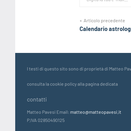
Navigazione
Articolo precedente
Calendario astrolog
articoli
I testi di questo sito sono di proprietà di Matteo Pav
consulta la cookie policy alla pagina dedicata
contatti
Matteo Pavesi Email:
matteo@matteopavesi.it
P.IVA 02850490125