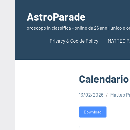
Vai
al
AstroParade
contenuto
oroscopo in classifica – online da 26 anni, unico e o
Privacy & Cookie Policy
MATTEO P
Calendario 
13/02/2026
Matteo P
Download