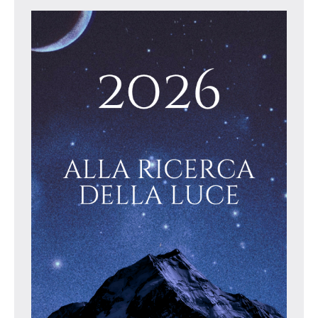
pavesi
amazon
kindle
matteo
pavesi
astrologo
Matteo
Pavesi
autore
matteo-
pavesi-
amazon
uomini
senza
luna