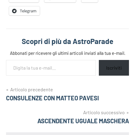
Telegram
Scopri di più da AstroParade
Abbonati per ricevere gli ultimi articoli inviati alla tua e-mail.
Digita la tua e-mail...
Iscriviti
Navigazione
Articolo precedente
Tag
coppie-
CONSULENZE CON MATTEO PAVESI
articoli
allo-
specchio
Articolo successivo
matteo
ASCENDENTE UGUALE MASCHERA
pavesi
matteo