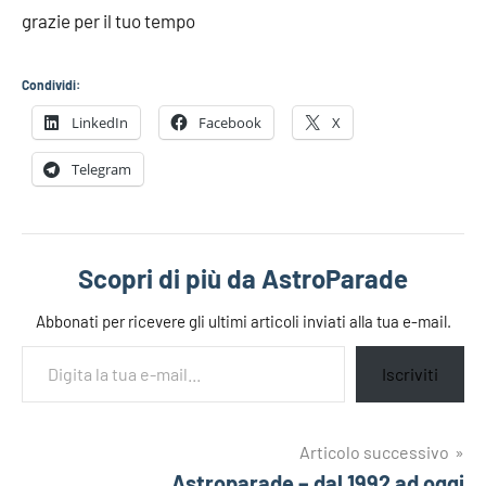
grazie per il tuo tempo
Condividi:
LinkedIn
Facebook
X
Telegram
Scopri di più da AstroParade
Abbonati per ricevere gli ultimi articoli inviati alla tua e-mail.
Digita la tua e-mail...
Iscriviti
Navigazione
Articolo successivo
Tag
astroparade
Astroparade – dal 1992 ad oggi