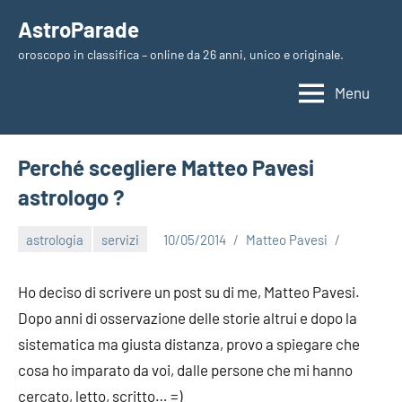
Vai
AstroParade
al
oroscopo in classifica – online da 26 anni, unico e originale.
contenuto
Menu
Perché scegliere Matteo Pavesi
astrologo ?
astrologia
servizi
10/05/2014
Matteo Pavesi
Ho deciso di scrivere un post su di me, Matteo Pavesi.
Dopo anni di osservazione delle storie altrui e dopo la
sistematica ma giusta distanza, provo a spiegare che
cosa ho imparato da voi, dalle persone che mi hanno
cercato, letto, scritto… =)