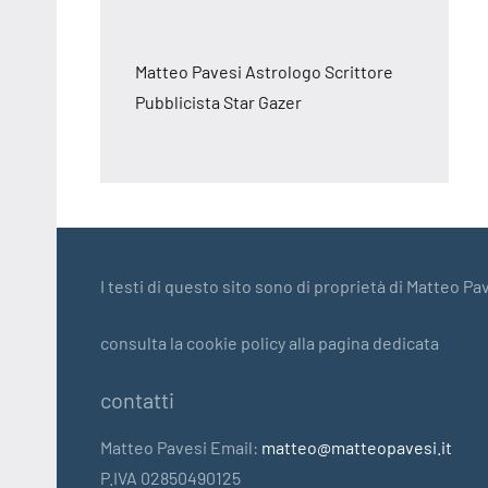
Matteo Pavesi Astrologo Scrittore
Pubblicista Star Gazer
I testi di questo sito sono di proprietà di Matteo Pav
consulta la cookie policy alla pagina dedicata
contatti
Matteo Pavesi Email:
matteo@matteopavesi.it
P.IVA 02850490125