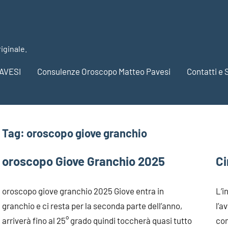
riginale.
AVESI
Consulenze Oroscopo Matteo Pavesi
Contatti e 
Tag:
oroscopo giove granchio
oroscopo Giove Granchio 2025
Ci
oroscopo giove granchio 2025 Giove entra in
L’i
granchio e ci resta per la seconda parte dell’anno,
l’a
arriverà fino al 25° grado quindi toccherà quasi tutto
com