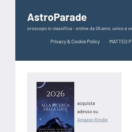
Vai
al
AstroParade
contenuto
oroscopo in classifica – online da 26 anni, unico e o
Privacy & Cookie Policy
MATTEO P
acquista
adesso su
Amazon Kindle