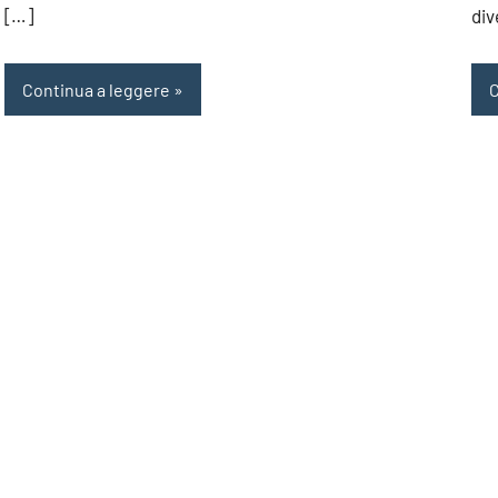
[…]
div
Continua a leggere
C