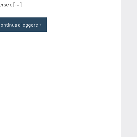
erse e […]
ontinua a leggere