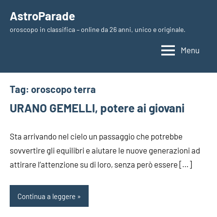
Vai
AstroParade
al
oroscopo in classifica – online da 26 anni, unico e originale.
contenuto
Menu
Tag:
oroscopo terra
URANO GEMELLI, potere ai giovani
Sta arrivando nel cielo un passaggio che potrebbe
sovvertire gli equilibri e aiutare le nuove generazioni ad
attirare l’attenzione su di loro, senza però essere […]
Continua a leggere