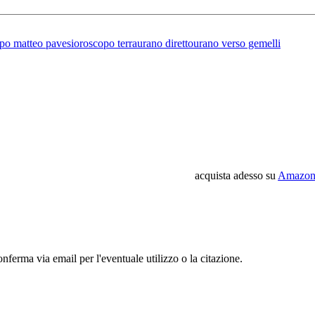
po matteo pavesi
oroscopo terra
urano diretto
urano verso gemelli
acquista adesso su
Amazon
conferma via email per l'eventuale utilizzo o la citazione.