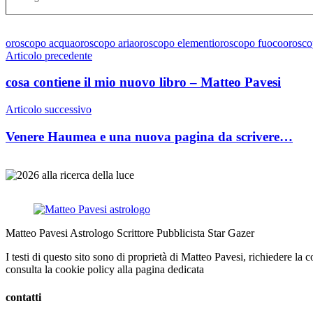
Tag
oroscopo acqua
oroscopo aria
oroscopo elementi
oroscopo fuoco
orosco
Navigazione
Articolo precedente
articoli
cosa contiene il mio nuovo libro – Matteo Pavesi
Articolo successivo
Venere Haumea e una nuova pagina da scrivere…
Matteo Pavesi Astrologo Scrittore Pubblicista Star Gazer
I testi di questo sito sono di proprietà di Matteo Pavesi, richiedere la 
consulta la cookie policy alla pagina dedicata
contatti