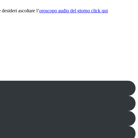
desideri ascoltare l’
oroscopo audio del giorno click qui