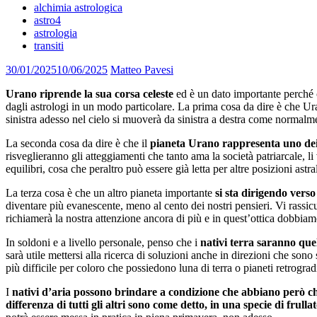
alchimia astrologica
astro4
astrologia
transiti
30/01/2025
10/06/2025
Matteo Pavesi
Urano riprende la sua corsa celeste
ed è un dato importante perché 
dagli astrologi in un modo particolare. La prima cosa da dire è che U
sinistra adesso nel cielo si muoverà da sinistra a destra come normalment
La seconda cosa da dire è che il
pianeta Urano rappresenta uno dei 
risveglieranno gli atteggiamenti che tanto ama la società patriarcale, l
equilibri, cosa che peraltro può essere già letta per altre posizioni astral
La terza cosa è che un altro pianeta importante
si sta dirigendo vers
diventare più evanescente, meno al cento dei nostri pensieri. Vi rassic
richiamerà la nostra attenzione ancora di più e in quest’ottica dobbi
In soldoni e a livello personale, penso che i
nativi terra saranno que
sarà utile mettersi alla ricerca di soluzioni anche in direzioni che son
più difficile per coloro che possiedono luna di terra o pianeti retrogradi
I
nativi d’aria possono brindare a condizione che abbiano però ch
differenza di tutti gli altri sono come detto, in una specie di frull