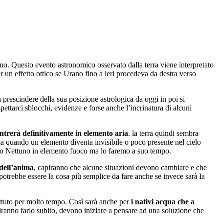
mo. Questo evento astronomico osservato dalla terra viene interpretato
un effetto ottico se Urano fino a ieri procedeva da destra verso
prescindere della sua posizione astrologica da oggi in poi si
pettarci sblocchi, evidenze e forse anche l’incrinatura di alcuni
entrerà definitivamente in elemento aria
. la terra quindi sembra
nza quando un elemento diventa invisibile o poco presente nel cielo
urno Nettuno in elemento fuoco ma lo faremo a suo tempo.
 dell’anima
, capiranno che alcune situazioni devono cambiare e che
o potrebbe essere la cosa più semplice da fare anche se invece sarà la
ttuto per molto tempo. Così sarà anche per
i nativi acqua che a
iranno farlo subito, devono iniziare a pensare ad una soluzione che