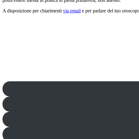
potrà essere messa in pratica in piena primavera, non adesso.
A disposizione per chiarimenti
via email
e per parlare del tuo oroscopo