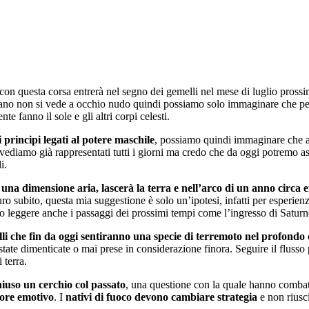
con questa corsa entrerà nel segno dei gemelli nel mese di luglio prossi
rano non si vede a occhio nudo quindi possiamo solo immaginare che per 
e fanno il sole e gli altri corpi celesti.
principi legati al potere maschile
, possiamo quindi immaginare che a 
i vediamo già rappresentati tutti i giorni ma credo che da oggi potremo as
i.
o una dimensione aria, lascerà la terra e nell’arco di un anno circa 
uro subito, questa mia suggestione è solo un’ipotesi, infatti per esperie
amo leggere anche i passaggi dei prossimi tempi come l’ingresso di Sat
lli che fin da oggi sentiranno una specie di terremoto nel profondo
o state dimenticate o mai prese in considerazione finora. Seguire il fluss
 terra.
iuso un cerchio col passato
, una questione con la quale hanno comba
atore emotivo
. I
nativi di fuoco devono cambiare strategia
e non riusc