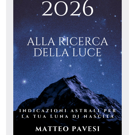
matteo
pavesi
amazon
kindle
matteo-
pavesi-
amazon
oroscopo
oroscopo
lunare
posizione
luna
astrologica
significato
luna
nell'oroscopo