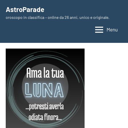
Vai
AstroParade
al
oroscopo in classifica – online da 26 anni, unico e originale.
contenuto
Menu