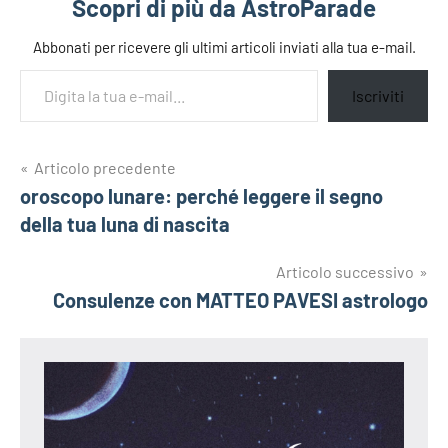
Scopri di più da AstroParade
Abbonati per ricevere gli ultimi articoli inviati alla tua e-mail.
Digita la tua e-mail...
Iscriviti
Navigazione
Articolo precedente
Tag
ama
oroscopo lunare: perché leggere il segno
articoli
la
della tua luna di nascita
tua
luna
Articolo successivo
amazon
Consulenze con MATTEO PAVESI astrologo
luna
luna
astrologica
matteo
pavesi